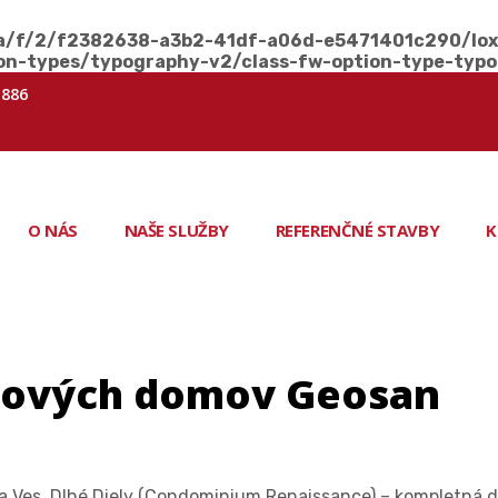
a/f/2/f2382638-a3b2-41df-a06d-e5471401c290/lox
on-types/typography-v2/class-fw-option-type-typ
 886
O NÁS
NAŠE SLUŽBY
REFERENČNÉ STAVBY
K
tových domov Geosan
a Ves, Dlhé Diely (Condominium Renaissance) – kompletná 