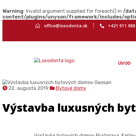
Warning
: Invalid argument supplied for foreach() in
/dat
content/plugins/unyson/framework/includes/opti
office@loxodonta.sk
+421 911 988
ÚVOD
22. augusta 2019
Bytové domy
Výstavba luxusných by
Výstavba bytových domov Bratislava, Karlov