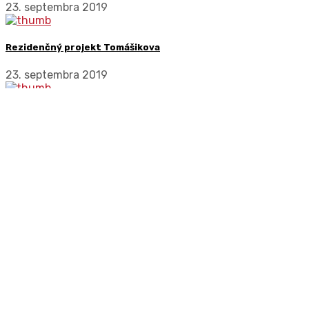
23. septembra 2019
Rezidenčný projekt Tomášikova
23. septembra 2019
Výstavba luxusných bytových domov Geosan
22. augusta 2019
KONTAKT
FAK
Konatelia:
LOXOD
Ing. Magda Fejda
IČO: 5
Jozef Fejda
DIČ: 
office@loxodonta.sk
IČ DP