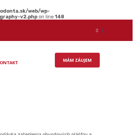
odonta.sk/web/wp-
ography-v2.php
on line
148
MÁM ZÁUJEM
ONTAKT
dodávka zateplenia obvodových plášťov a